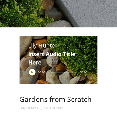
Lily Hunter
Insert Audio Title
Here
Audió
00:00
00:00
lejátszó
Gardens from Scratch
LANDSCAPES
JÚLIUS 30, 2017