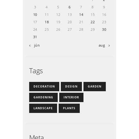
3
4
5
6
7
8
9
10
11
12
13
14
15
16
17
18
19
20
21
22
23
24
25
26
27
28
29
30
31
« jún
aug »
Tags
DECORATION
DESIGN
GARDEN
GARDENING
INTERIOR
LANDSCAPE
PLANTS
Meta