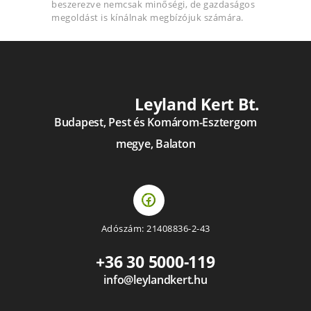
beszerezve nemcsak minőségi, de gazdaságos
megoldást is kínálnak megbízójuk számára.
Leyland Kert Bt.
Budapest, Pest és Komárom-Esztergom
megye, Balaton
Adószám: 21408836-2-43
+36 30 5000-119
info@leylandkert.hu