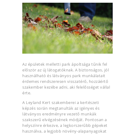
Az épületek melletti park ápoltsága tűnik fel
először az új látogatóknak. A biztonságos, jól
használható és látványos park munkálatait
érdemes rendszeresen visszatérő, hozzáértő
szakember kezébe adni, aki felelősséget vállal
érte.
A Leyland Kert szakemberei a kertészeti
képzés során megtanulták az igényes és
látványos eredményre vezető munkák
szakszerű elvégzésének módját. Pontosan a
helyszínre érkezve, a legkorszerűbb gépeket
használva, a legjobb növény-alapanyagokat