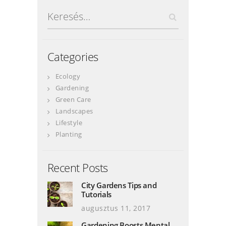
Keresés:
Categories
Ecology
Gardening
Green Care
Landscapes
Lifestyle
Planting
Recent Posts
City Gardens Tips and
Tutorials
augusztus 11, 2017
Gardening Boosts Mental