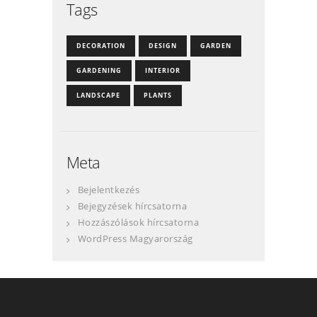
Tags
DECORATION
DESIGN
GARDEN
GARDENING
INTERIOR
LANDSCAPE
PLANTS
Meta
Bejelentkezés
Bejegyzések hírcsatorna
Hozzászólások hírcsatorna
WordPress Magyarország