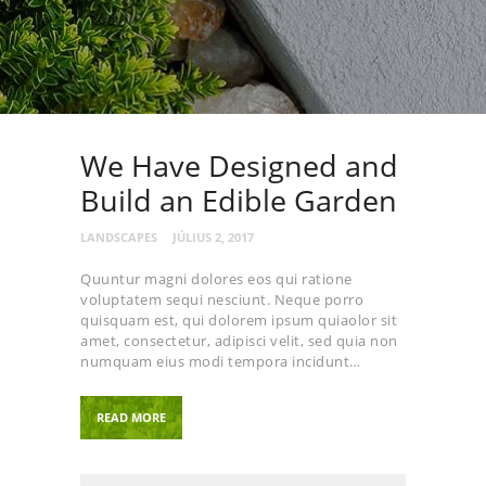
We Have Designed and
Build an Edible Garden
LANDSCAPES
JÚLIUS 2, 2017
Quuntur magni dolores eos qui ratione
voluptatem sequi nesciunt. Neque porro
quisquam est, qui dolorem ipsum quiaolor sit
amet, consectetur, adipisci velit, sed quia non
numquam eius modi tempora incidunt…
READ MORE