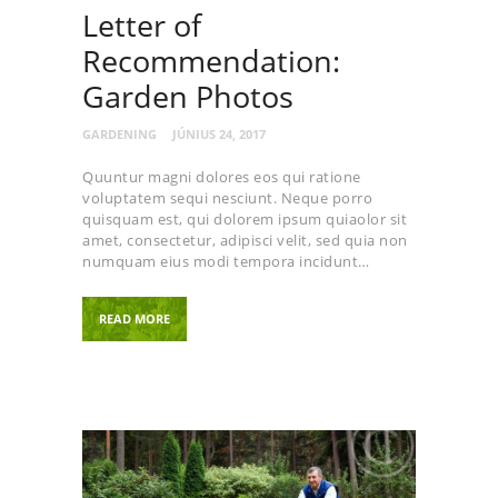
Letter of
Recommendation:
Garden Photos
GARDENING
JÚNIUS 24, 2017
Quuntur magni dolores eos qui ratione
voluptatem sequi nesciunt. Neque porro
quisquam est, qui dolorem ipsum quiaolor sit
amet, consectetur, adipisci velit, sed quia non
numquam eius modi tempora incidunt…
READ MORE