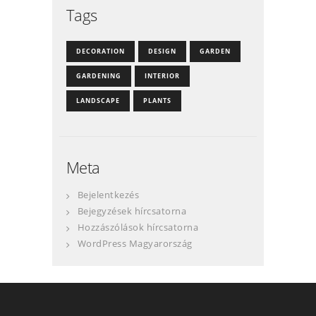
Tags
DECORATION
DESIGN
GARDEN
GARDENING
INTERIOR
LANDSCAPE
PLANTS
Meta
Bejelentkezés
Bejegyzések hírcsatorna
Hozzászólások hírcsatorna
WordPress Magyarország