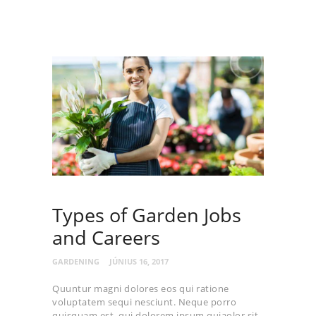
Types of Garden Jobs
and Careers
GARDENING
JÚNIUS 16, 2017
Quuntur magni dolores eos qui ratione
voluptatem sequi nesciunt. Neque porro
quisquam est, qui dolorem ipsum quiaolor sit