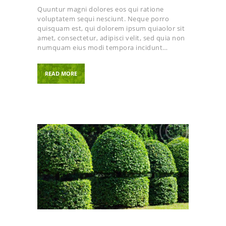
Quuntur magni dolores eos qui ratione
voluptatem sequi nesciunt. Neque porro
quisquam est, qui dolorem ipsum quiaolor sit
amet, consectetur, adipisci velit, sed quia non
numquam eius modi tempora incidunt…
READ MORE