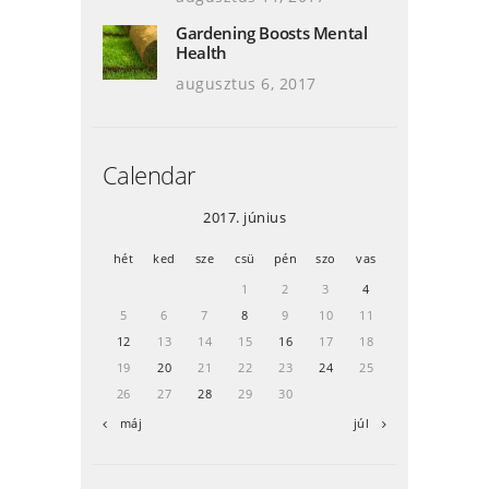
Gardening Boosts Mental
Health
augusztus 6, 2017
Calendar
2017. június
hét
ked
sze
csü
pén
szo
vas
1
2
3
4
5
6
7
8
9
10
11
12
13
14
15
16
17
18
19
20
21
22
23
24
25
26
27
28
29
30
« máj
júl »