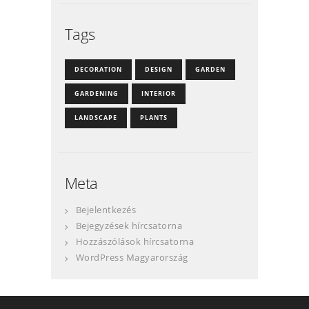
Tags
DECORATION
DESIGN
GARDEN
GARDENING
INTERIOR
LANDSCAPE
PLANTS
Meta
Bejelentkezés
Bejegyzések hírcsatorna
Hozzászólások hírcsatorna
WordPress Magyarország