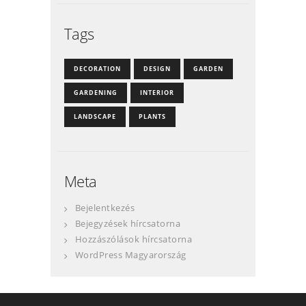
Tags
DECORATION
DESIGN
GARDEN
GARDENING
INTERIOR
LANDSCAPE
PLANTS
Meta
Bejelentkezés
Bejegyzések hírcsatorna
Hozzászólások hírcsatorna
WordPress Magyarország