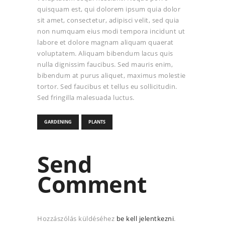
quisquam est, qui dolorem ipsum quia dolor
sit amet, consectetur, adipisci velit, sed quia
non numquam eius modi tempora incidunt ut
labore et dolore magnam aliquam quaerat
voluptatem. Aliquam bibendum lacus quis
nulla dignissim faucibus. Sed mauris enim,
bibendum at purus aliquet, maximus molestie
tortor. Sed faucibus et tellus eu sollicitudin.
Sed fringilla malesuada luctus.
GARDENING
PLANTS
Send
Comment
Hozzászólás küldéséhez
be kell jelentkezni
.