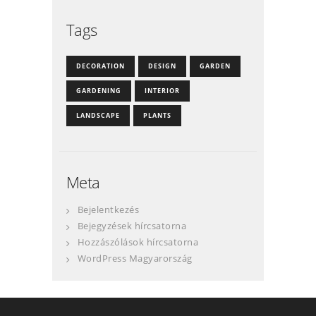
Tags
DECORATION
DESIGN
GARDEN
GARDENING
INTERIOR
LANDSCAPE
PLANTS
Meta
Bejelentkezés
Bejegyzések hírcsatorna
Hozzászólások hírcsatorna
WordPress Magyarország