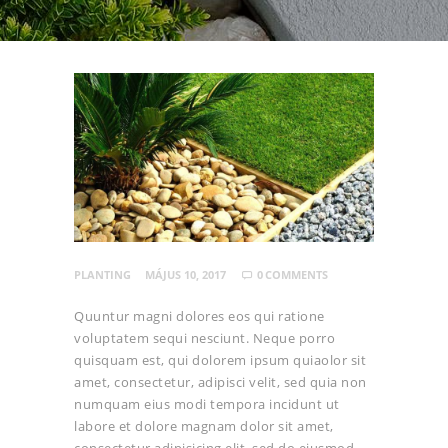
PLANTING
MÁJUS 10, 2017
0
COMMENTS
Quuntur magni dolores eos qui ratione
voluptatem sequi nesciunt. Neque porro
quisquam est, qui dolorem ipsum quiaolor sit
amet, consectetur, adipisci velit, sed quia non
numquam eius modi tempora incidunt ut
labore et dolore magnam dolor sit amet,
consectetur adipisicing elit, sed do eiusmod