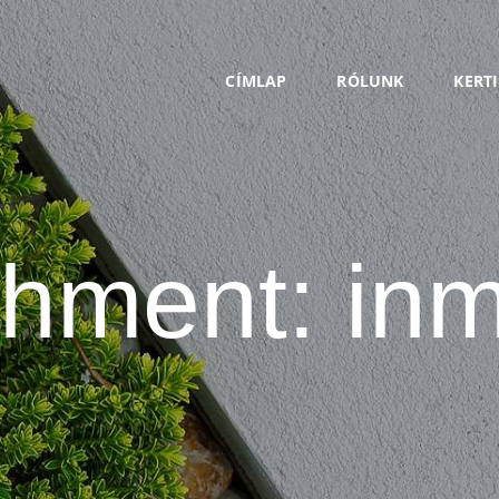
CÍMLAP
RÓLUNK
CÍMLAP
RÓLUNK
KERT
KERTI
SZOLGÁLTATÁSOK
KAPCSOLAT
chment: inm