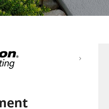
mediatemple
ment