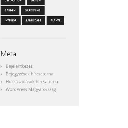
DECORATION
DESIGN
GARDEN
GARDENING
INTERIOR
LANDSCAPE
PLANTS
Meta
Bejelentkezés
Bejegyzések hírcsatorna
Hozzászólások hírcsatorna
WordPress Magyarország