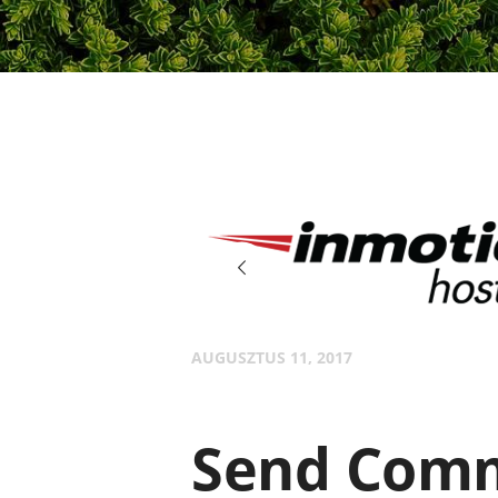
cideoclipart4
AUGUSZTUS 11, 2017
Send Com