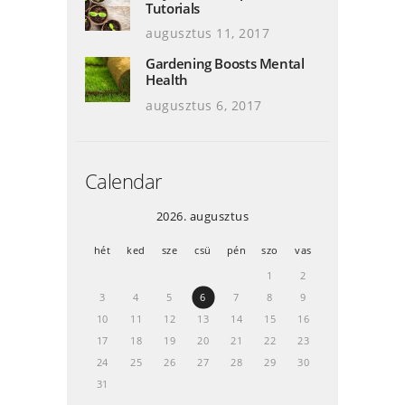
Tutorials
augusztus 11, 2017
Gardening Boosts Mental
Health
augusztus 6, 2017
Calendar
2026. augusztus
hét
ked
sze
csü
pén
szo
vas
1
2
3
4
5
6
7
8
9
10
11
12
13
14
15
16
17
18
19
20
21
22
23
24
25
26
27
28
29
30
31