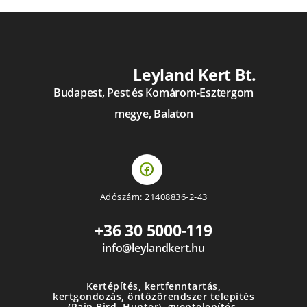
Leyland Kert Bt.
Budapest, Pest és Komárom-Esztergom
megye, Balaton
Adószám: 21408836-2-43
+36 30 5000-119
info@leylandkert.hu
Kertépítés, kertfenntartás,
kertgondozás, öntözőrendszer telepítés
(Rain Bird, Hunter), gyeptelepítés,