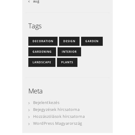
« aug
Tags
DECORATION
DESIGN
GARDEN
GARDENING
INTERIOR
LANDSCAPE
PLANTS
Meta
Bejelentkezés
Bejegyzések hírcsatorna
Hozzászólások hírcsatorna
WordPress Magyarország