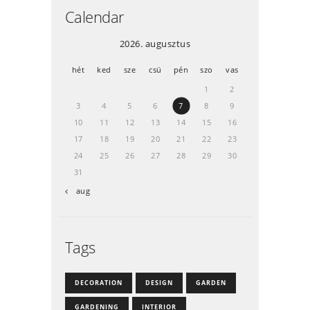
Calendar
2026. augusztus
hét
ked
sze
csü
pén
szo
vas
1
2
3
4
5
6
7
8
9
10
11
12
13
14
15
16
17
18
19
20
21
22
23
24
25
26
27
28
29
30
31
« aug
Tags
DECORATION
DESIGN
GARDEN
GARDENING
INTERIOR