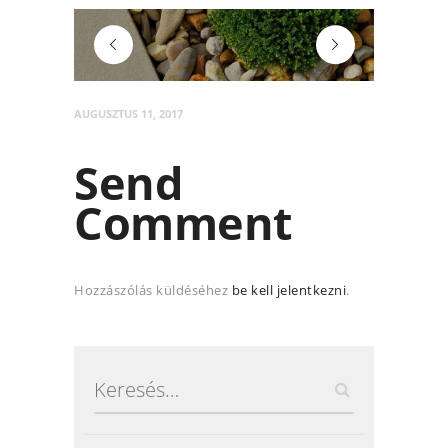
post-4
audio
AUGUSZTUS 11, 2017
Send
Comment
Hozzászólás küldéséhez
be kell jelentkezni
.
Keresés: