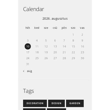
Calendar
2026. augusztus
hét
ked
sze
csü
pén
szo
vas
1
2
3
4
5
6
7
8
9
10
11
12
13
14
15
16
17
18
19
20
21
22
23
24
25
26
27
28
29
30
31
« aug
Tags
DECORATION
DESIGN
GARDEN