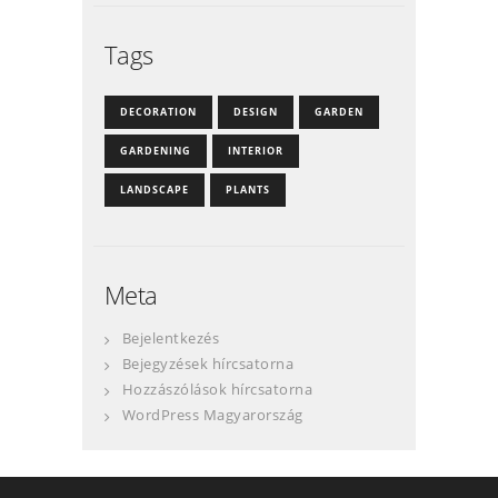
Tags
DECORATION
DESIGN
GARDEN
GARDENING
INTERIOR
LANDSCAPE
PLANTS
Meta
Bejelentkezés
Bejegyzések hírcsatorna
Hozzászólások hírcsatorna
WordPress Magyarország