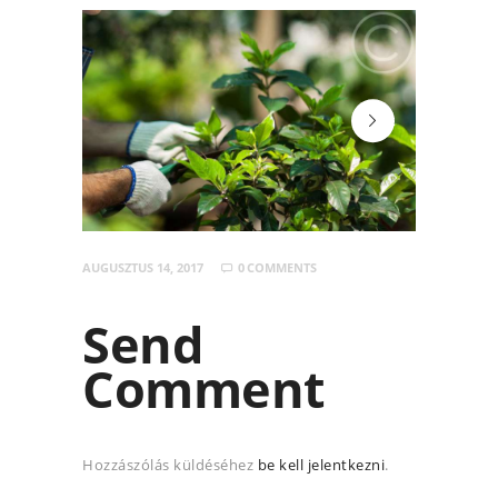
header-bg
AUGUSZTUS 14, 2017
0
COMMENTS
Send
Comment
Hozzászólás küldéséhez
be kell jelentkezni
.