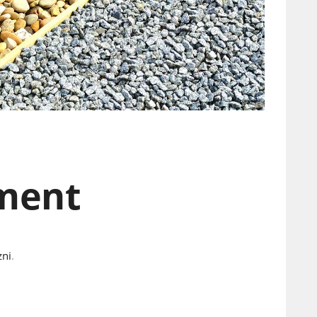
ment
zni
.