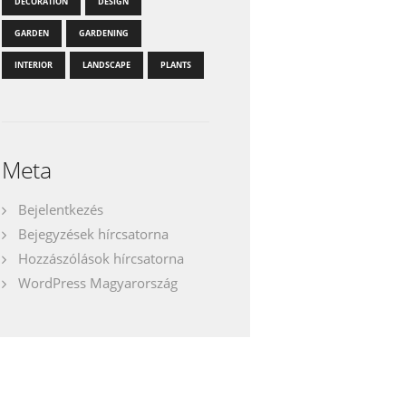
DECORATION
DESIGN
GARDEN
GARDENING
INTERIOR
LANDSCAPE
PLANTS
Meta
Bejelentkezés
Bejegyzések hírcsatorna
Hozzászólások hírcsatorna
WordPress Magyarország