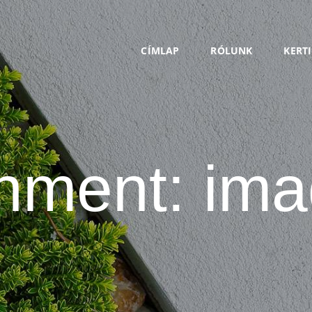
CÍMLAP
RÓLUNK
CÍMLAP
RÓLUNK
KERT
KERTI
SZOLGÁLTATÁSOK
KAPCSOLAT
hment: im