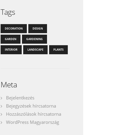
Tags
DECORATION
DESIGN
GARDEN
GARDENING
INTERIOR
LANDSCAPE
PLANTS
Meta
Bejelentkezés
Bejegyzések hírcsatorna
Hozzászólások hírcsatorna
WordPress Magyarország