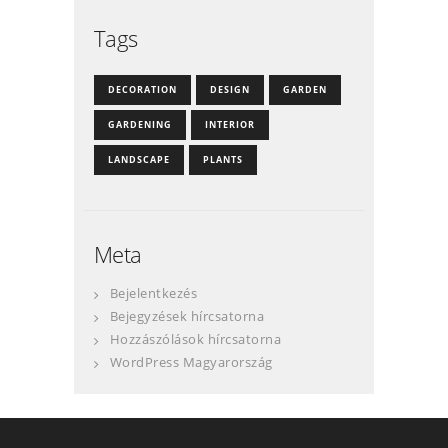
Tags
DECORATION
DESIGN
GARDEN
GARDENING
INTERIOR
LANDSCAPE
PLANTS
Meta
Bejelentkezés
Bejegyzések hírcsatorna
Hozzászólások hírcsatorna
WordPress Magyarország