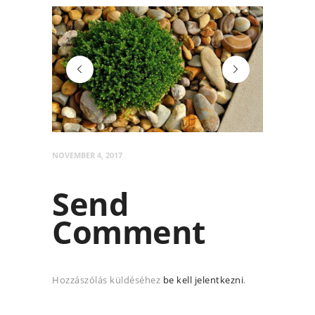
image-3-1
Leyland kertépít
NOVEMBER 4, 2017
Send
Comment
Hozzászólás küldéséhez
be kell jelentkezni
.