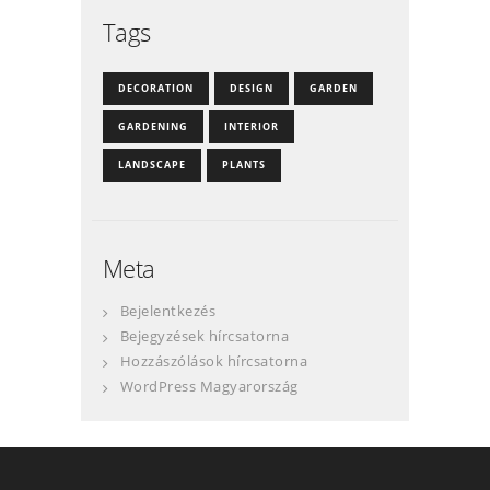
Tags
DECORATION
DESIGN
GARDEN
GARDENING
INTERIOR
LANDSCAPE
PLANTS
Meta
Bejelentkezés
Bejegyzések hírcsatorna
Hozzászólások hírcsatorna
WordPress Magyarország