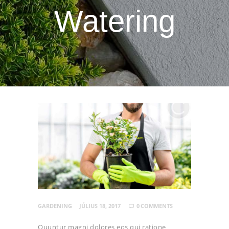
Watering
GARDENING
JÚLIUS 18, 2017
0
COMMENTS
Quuntur magni dolores eos qui ratione