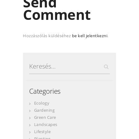
Send
Comment
Hozzászólás küldéséhez
be kell jelentkezni
.
Keresés:
Categories
Ecology
Gardening
Green Care
Landscapes
Lifestyle
Planting