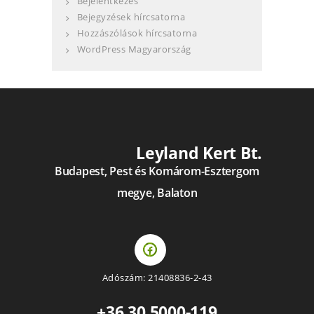
Bejelentkezés
Bejegyzések hírcsatorna
Hozzászólások hírcsatorna
WordPress Magyarország
Leyland Kert Bt.
Budapest, Pest és Komárom-Esztergom
megye, Balaton
Adószám: 21408836-2-43
+36 30 5000-119