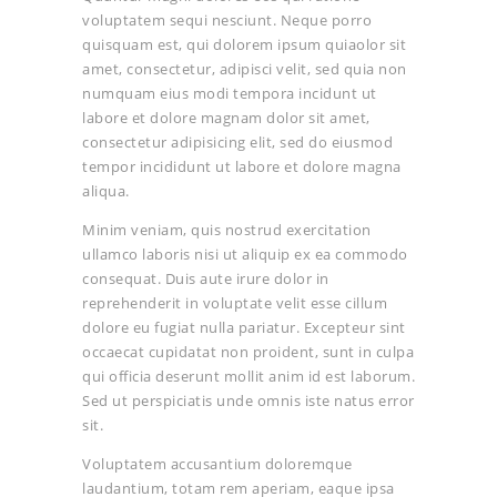
voluptatem sequi nesciunt. Neque porro
quisquam est, qui dolorem ipsum quiaolor sit
amet, consectetur, adipisci velit, sed quia non
numquam eius modi tempora incidunt ut
labore et dolore magnam dolor sit amet,
consectetur adipisicing elit, sed do eiusmod
tempor incididunt ut labore et dolore magna
aliqua.
Minim veniam, quis nostrud exercitation
ullamco laboris nisi ut aliquip ex ea commodo
consequat. Duis aute irure dolor in
reprehenderit in voluptate velit esse cillum
dolore eu fugiat nulla pariatur. Excepteur sint
occaecat cupidatat non proident, sunt in culpa
qui officia deserunt mollit anim id est laborum.
Sed ut perspiciatis unde omnis iste natus error
sit.
Voluptatem accusantium doloremque
laudantium, totam rem aperiam, eaque ipsa