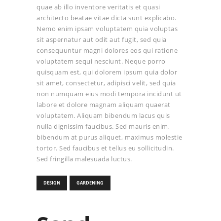
quae ab illo inventore veritatis et quasi
architecto beatae vitae dicta sunt explicabo.
Nemo enim ipsam voluptatem quia voluptas
sit aspernatur aut odit aut fugit, sed quia
consequuntur magni dolores eos qui ratione
voluptatem sequi nesciunt. Neque porro
quisquam est, qui dolorem ipsum quia dolor
sit amet, consectetur, adipisci velit, sed quia
non numquam eius modi tempora incidunt ut
labore et dolore magnam aliquam quaerat
voluptatem. Aliquam bibendum lacus quis
nulla dignissim faucibus. Sed mauris enim,
bibendum at purus aliquet, maximus molestie
tortor. Sed faucibus et tellus eu sollicitudin.
Sed fringilla malesuada luctus.
DESIGN
GARDENING