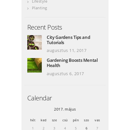
Lifestyle
Planting
Recent Posts
City Gardens Tips and
Tutorials
augusztus 11, 2017
Gardening Boosts Mental
Health
augusztus 6, 2017
Calendar
2017. május
hét
ked
sze
csü
pén
szo
vas
1
2
3
4
5
6
7