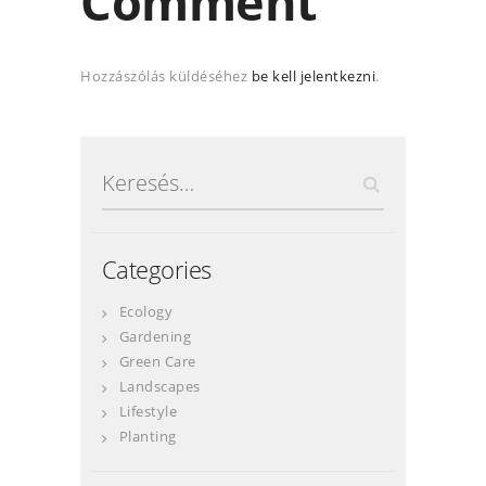
Comment
Hozzászólás küldéséhez
be kell jelentkezni
.
Keresés:
Categories
Ecology
Gardening
Green Care
Landscapes
Lifestyle
Planting