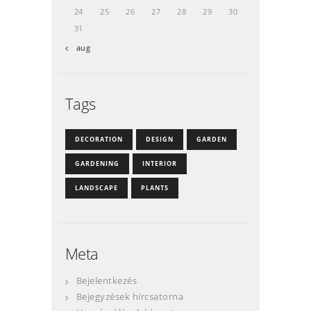
24
25
26
27
28
29
30
31
« aug
Tags
DECORATION
DESIGN
GARDEN
GARDENING
INTERIOR
LANDSCAPE
PLANTS
Meta
Bejelentkezés
Bejegyzések hírcsatorna