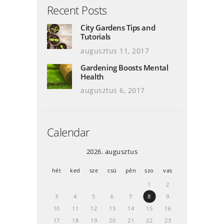
Recent Posts
City Gardens Tips and
Tutorials
augusztus 11, 2017
Gardening Boosts Mental
Health
augusztus 6, 2017
Calendar
2026. augusztus
hét
ked
sze
csü
pén
szo
vas
1
2
3
4
5
6
7
8
9
10
11
12
13
14
15
16
17
18
19
20
21
22
23