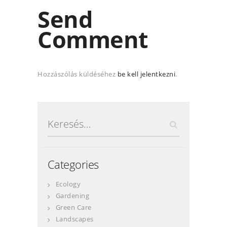
Send
Comment
Hozzászólás küldéséhez
be kell jelentkezni
.
Keresés:
Categories
Ecology
Gardening
Green Care
Landscapes