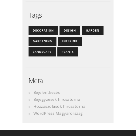
Tags
DECORATION
DESIGN
GARDEN
GARDENING
INTERIOR
LANDSCAPE
PLANTS
Meta
Bejelentkezés
Bejegyzések hírcsatorna
Hozzászólások hírcsatorna
WordPress Magyarország