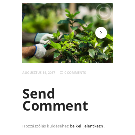
header-bg
AUGUSZTUS 14, 2017
0
COMMENTS
Send
Comment
Hozzászólás küldéséhez
be kell jelentkezni
.