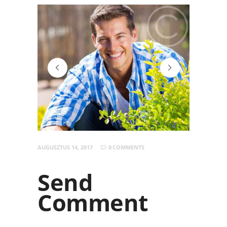
team-3
team-6
AUGUSZTUS 14, 2017
0
COMMENTS
Send
Comment