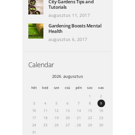
City Gardens Tips and
Tutorials
augusztus 11, 2017
Gardening Boosts Mental
Health
augusztus 6, 2017
Calendar
2026. augusztus
hét
ked
sze
csü
pén
szo
vas
1
2
3
4
5
6
7
8
9
10
11
12
13
14
15
16
17
18
19
20
21
22
23
24
25
26
27
28
29
30
31