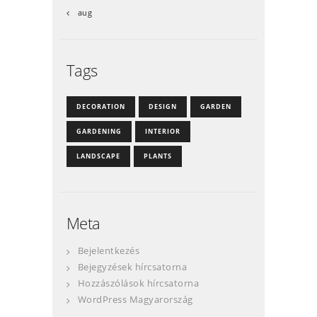
« aug
Tags
DECORATION
DESIGN
GARDEN
GARDENING
INTERIOR
LANDSCAPE
PLANTS
Meta
Bejelentkezés
Bejegyzések hírcsatorna
Hozzászólások hírcsatorna
WordPress Magyarország